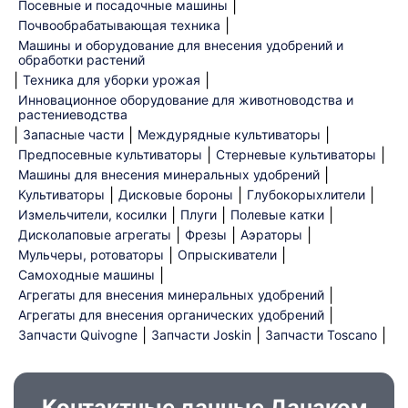
|
Посевные и посадочные машины
|
Почвообрабатывающая техника
Машины и оборудование для внесения удобрений и
обработки растений
|
|
Техника для уборки урожая
Инновационное оборудование для животноводства и
растениеводства
|
|
|
Запасные части
Междурядные культиваторы
|
|
Предпосевные культиваторы
Стерневые культиваторы
|
Машины для внесения минеральных удобрений
|
|
|
Культиваторы
Дисковые бороны
Глубокорыхлители
|
|
|
Измельчители, косилки
Плуги
Полевые катки
|
|
|
Дисколаповые агрегаты
Фрезы
Аэраторы
|
|
Мульчеры, ротоваторы
Опрыскиватели
|
Самоходные машины
|
Агрегаты для внесения минеральных удобрений
|
Агрегаты для внесения органических удобрений
|
|
|
Запчасти Quivogne
Запчасти Joskin
Запчасти Toscano
Контактные данные Данаком