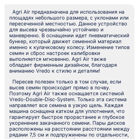
Agri Air предназначена для использования на
площадях небольшого размера, с уклонами или
пересеченной местностью. Данное устройство
для высева чрезвычайно устойчиво и
маневренно. В оснащении идет пневматический
бункер, который движет семенной материал
именно к кулачковому колесу. Изменение типов
семян и сброс настроек калибровки
выполняется мгновенно. Agri Air также
обладает фирменным дизайном, благодаря
вниманию Vredo к стилю и деталям!
Пересев полезен только в том случае, если
высев семян происходит прямо в почву.
Поэтому Agri Air также оснащается системой
Vredo-Double-Disc-System. Только эта система
направляет все семена в узкую щель. Каждая
машина оснащена катком для уплотнения, что
гарантирует быстрое прорастание и глубокое
укоренение закачанного семени. Пары дисков
расположены на расстоянии расстоянии между
рядами 7,5 см и подпружинены по отдельности,